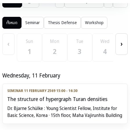
รายการ
ปฏิทิน
‹
February 2569
›
วันนี้
ทั้งหมด
Seminar
Thesis Defense
Workshop
Sun
Mon
Tue
Wed
T
‹
›
1
2
3
4
Wednesday, 11 February
SEMINAR
11 FEBRUARY 2569 15:00 - 16:30
The structure of hypergraph Turan densities
Dr. Bjarne Schülke : Young Scientist Fellow, Institute for
Basic Science, Korea · 15th floor, Maha Vajirunhis Building