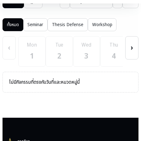
รายการ
ปฏิทิน
‹
June 2569
›
วันนี้
ทั้งหมด
Seminar
Thesis Defense
Workshop
Mon
Tue
Wed
Thu
F
‹
›
1
2
3
4
ไม่มีกิจกรรมที่ตรงกับวันที่และหมวดหมู่นี้