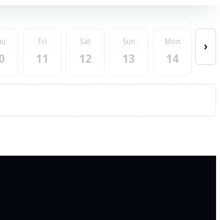
hu
Fri
Sat
Sun
Mon
›
0
11
12
13
14