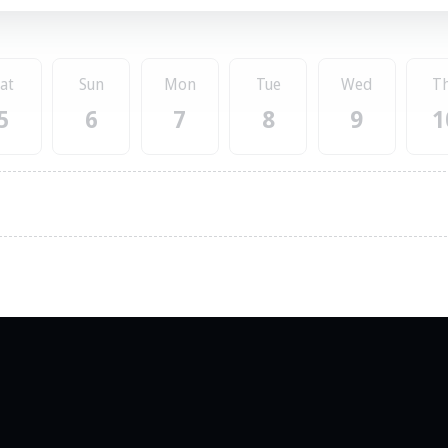
at
Sun
Mon
Tue
Wed
T
5
6
7
8
9
1