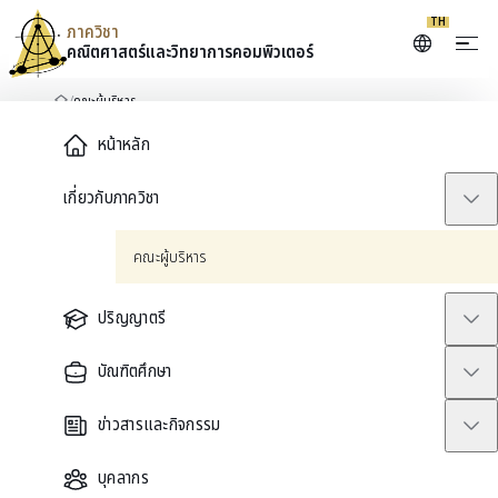
Skip to content
TH
ภาควิชา
คณิตศาสตร์และ
วิทยาการคอมพิวเตอร์
/
คณะผู้บริหาร
หน้าหลัก
Main Menu
หน้าหลัก
PAGE
เกี่ยวกับภาควิชา
คณะผู้บริหาร
คณะผู้บริหาร
ปริญญาตรี
ผศ.ดร. อธิปัตย์ ธำรงธัญลักษณ์
บัณฑิตศึกษา
หัวหน้าภาควิชา
Office
ข่าวสารและกิจกรรม
MATH 318, MATH 1309/10
Phone
บุคลากร
02-218-5145, 02-218-5162