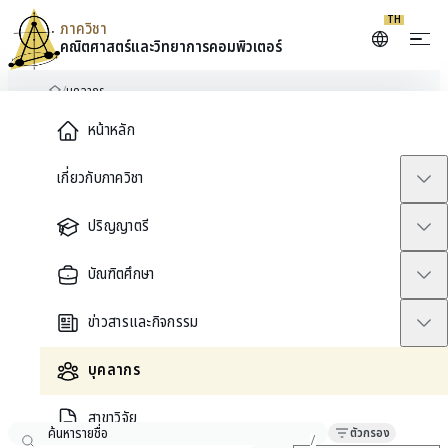
Skip to content
TH
ภาควิชา
คณิตศาสตร์และ
วิทยาการคอมพิวเตอร์
/
บุคลากร
หน้าหลัก
Main Menu
หน้าหลัก
ทำเนียบบุคลากร
บุคลากร
เกี่ยวกับภาควิชา
ปริญญาตรี
ค้นหารายชื่อคณาจารย์ อาจารย์เกษียณ นักวิจัย นิสิตบัณฑิตศึกษา และเจ้าหน้าที่
ของภาควิชา
บัณฑิตศึกษา
ข่าวสารและกิจกรรม
199
บุคลากร
คน
สาขาวิจัย
ตัวกรอง
Bello Musa Yakubu
/