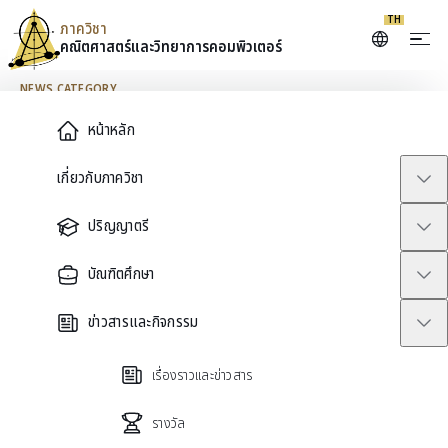
TH
ภาควิชา
คณิตศาสตร์และ
วิทยาการคอมพิวเตอร์
Skip to content
NEWS CATEGORY
Main Menu
หน้าหลัก
APAM
เกี่ยวกับภาควิชา
ปริญญาตรี
ทั้งหมด
ข่าวประชาสัมพันธ์
Undergraduate
AMCS
อื่นๆ
รางวัล
APAM
Uncategorized
ประกาศรั
บัณฑิตศึกษา
APAM
ข่าวสารและกิจกรรม
APAM 2026
เรื่องราวและข่าวสาร
APAM
รางวัล
APAM 2025