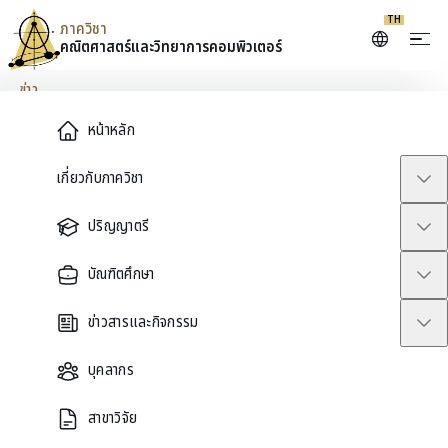
Skip to content
TH
ภาควิชา
คณิตศาสตร์และ
วิทยาการคอมพิวเตอร์
ข่าว
Main Menu
หน้าหลัก
ขอแสดงความยินดีกับ นายนว
เกี่ยวกับภาควิชา
พล เชื่อมวราศาสตร์ ที่ได้รับ
ปริญญาตรี
รางวัลรองชนะเลิศอันดับ 2 ใน
บัณฑิตศึกษา
การประกวด FameLab
ข่าวสารและกิจกรรม
Thailand Compatition
บุคลากร
2019
สาขาวิจัย