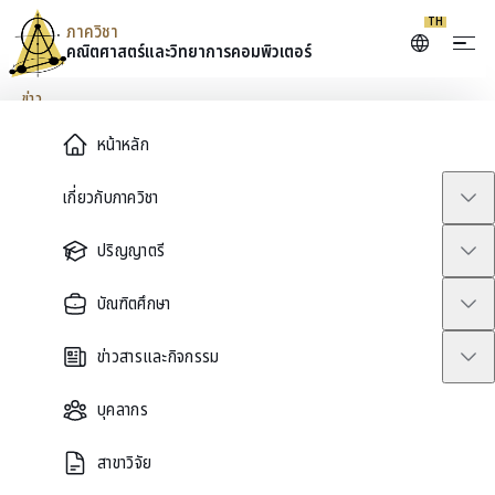
TH
ภาควิชา
คณิตศาสตร์และ
วิทยาการคอมพิวเตอร์
Skip to content
ข่าว
Main Menu
หน้าหลัก
ประกาศรับสมัครผู้สนใจเข้า
เกี่ยวกับภาควิชา
ศึกษาต่อระดับปริญญาโท-เอก
ปริญญาตรี
สาขาวิชาวิทยาการคอมพิวเตอร์
บัณฑิตศึกษา
และเทคโนโลยีสารสนเทศ ภาค
ข่าวสารและกิจกรรม
ต้น 2568 เปิดรับสมัครวันที่ 1
บุคลากร
กุมภาพันธ์ 2568 ถึง วันที่ 20
สาขาวิจัย
เมษายน 2568