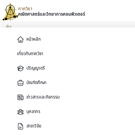
ภาควิชา
คณิตศาสตร์และ
วิทยาการคอมพิวเตอร์
Skip to content
ข่าว
Main Menu
หน้าหลัก
CSSS 2026
เกี่ยวกับภาควิชา
ปริญญาตรี
November 14, 2025
CSSS 2026 — Mathematical Modelling in Finance, Med
บัณฑิตศึกษา
March 16–27, 2026
ข่าวสารและกิจกรรม
Faculty of Science, Mahidol University, Bangkok
บุคลากร
CSSS 2026 is an international summer school focusing on compu
สาขาวิจัย
The program welcomes graduate students, early-career researc