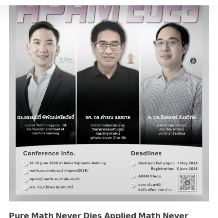
𝗣𝘂𝗿𝗲 𝗠𝗮𝘁𝗵 𝗡𝗲𝘃𝗲𝗿 𝗗𝗶𝗲𝘀 𝗔𝗽𝗽𝗹𝗶𝗲𝗱 𝗠𝗮𝘁𝗵 𝗡𝗲𝘃𝗲𝗿