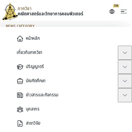
TH
ภาควิชา
คณิตศาสตร์และ
วิทยาการคอมพิวเตอร์
Skip to content
NEWS CATEGORY
Main Menu
หน้าหลัก
ห้องภาพ
เกี่ยวกับภาควิชา
ปริญญาตรี
ทั้งหมด
ข่าวประชาสัมพันธ์
Undergraduate
AMCS
อื่นๆ
รางวัล
APAM
Uncategorized
ประกาศรั
บัณฑิตศึกษา
ข่าวประชาสัมพันธ์
ข่าวสารและกิจกรรม
ภาพบรรยากาศการถ่ายภาพหมู่กับบัณฑิตใหม่ของ
ภาควิชาฯ เมื่อ 24 เม.ย. 2565
บุคลากร
สาขาวิจัย
ห้องภาพ