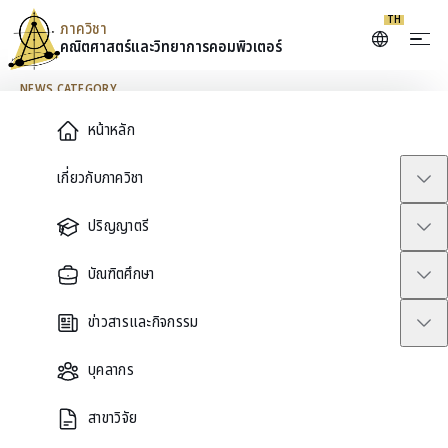
TH
ภาควิชา
คณิตศาสตร์และ
วิทยาการคอมพิวเตอร์
Skip to content
NEWS CATEGORY
Main Menu
หน้าหลัก
ข่าวประชาสัมพันธ์
เกี่ยวกับภาควิชา
ปริญญาตรี
ทั้งหมด
ข่าวประชาสัมพันธ์
Undergraduate
AMCS
อื่นๆ
รางวัล
APAM
Uncategorized
ประกาศรั
บัณฑิตศึกษา
Mathematics
ข่าวสารและกิจกรรม
ขอเชิญนิสิตร่วมการแข่งขันคณิตศาสตร์ระดับ
นานาชาติSimon Marais Mathematics
Competition 2025
บุคลากร
สาขาวิจัย
Undergraduate