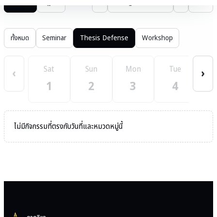
รายการ
ปฏิทิน
‹
August 2569
›
วันนี้
ทั้งหมด
Seminar
Thesis Defense
Workshop
Sat
Sun
Mon
Tue
W
‹
›
1
2
3
4
ไม่มีกิจกรรมที่ตรงกับวันที่และหมวดหมู่นี้