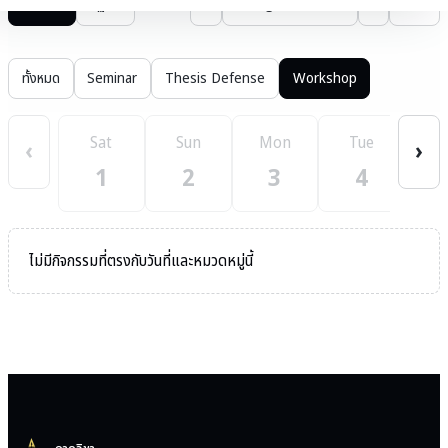
รายการ
ปฏิทิน
‹
August 2569
›
วันนี้
ทั้งหมด
Seminar
Thesis Defense
Workshop
Sat
Sun
Mon
Tue
W
‹
›
1
2
3
4
ไม่มีกิจกรรมที่ตรงกับวันที่และหมวดหมู่นี้