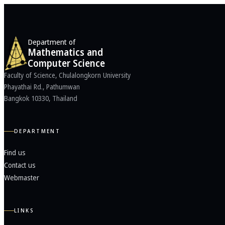
Department of
Mathematics and
Computer Science
Faculty of Science, Chulalongkorn University
Phayathai Rd., Pathumwan
Bangkok 10330, Thailand
DEPARTMENT
Find us
Contact us
Webmaster
LINKS