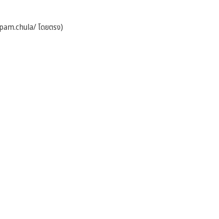
pam.chula/
โดยตรง)