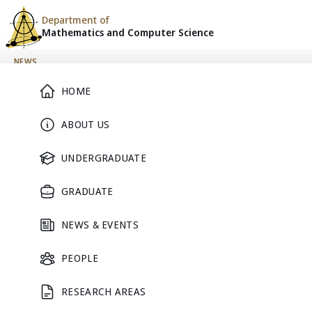
Department of
Mathematics and
Computer Science
Skip to content
NEWS
Main Menu
HOME
APAM 2022
ABOUT US
UNDERGRADUATE
January 1, 2022
Annual Pure and App
GRADUATE
Pure Math Never Dies, Applied 
16 - 17 มิถุนายน 2565​
NEWS & EVENTS
Hybrid Conference การประชุมออนไลน์ ควบคู่งานประชุมที่
PEOPLE
RESEARCH AREAS