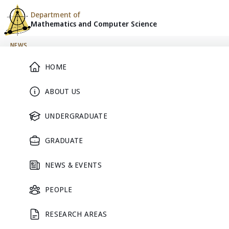
Department of
Mathematics and
Computer Science
Skip to content
NEWS
Main Menu
HOME
Math Consult ขยายเวลาให้บริ
ABOUT US
UNDERGRADUATE
April 21, 2025
GRADUATE
NEWS & EVENTS
PEOPLE
RESEARCH AREAS